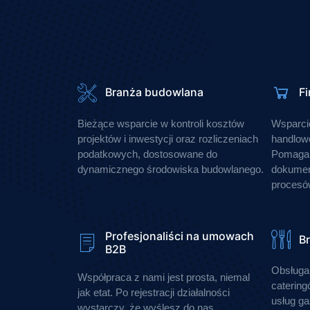
Branża budowlana
F
Bieżące wsparcie w kontroli kosztów
Wsparci
projektów i inwestycji oraz rozliczeniach
handlowo
podatkowych, dostosowane do
Pomagam
dynamicznego środowiska budowlanego.
dokument
procesó
Profesjonaliści na umowach
B
B2B
Obsługa 
Współpraca z nami jest prosta, niemal
catering
jak etat. Po rejestracji działalności
usług g
wystarczy, że wyślesz do nas