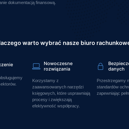
anie dokumentacją finansową.
laczego warto wybrać nasze biuro rachunkow
Nowoczesne
Bezpiecz
zenie
rozwiązania
danych
 obsługujemy
Korzystamy z
Przestrzegamy 
sektorów.
zaawansowanych narzędzi
standardów ochro
księgowych, które usprawniają
zapewniając pełn
procesy i zwiększają
efektywność współpracy.