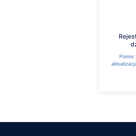
Rejest
d
Pomoc w
aktualizac