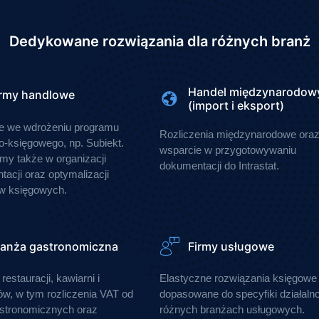
Dedykowane rozwiązania dla różnych branż
Handel międzynarodow
irmy handlowe
(import i eksport)
e we wdrożeniu programu
Rozliczenia międzynarodowe ora
-księgowego, np. Subiekt.
wsparcie w przygotowywaniu
y także w organizacji
dokumentacji do Intrastat.
acji oraz optymalizacji
w księgowych.
ranża gastronomiczna
Firmy usługowe
restauracji, kawiarni i
Elastyczne rozwiązania księgowe
ów, w tym rozliczenia VAT od
dopasowane do specyfiki działaln
astronomicznych oraz
różnych branżach usługowych.