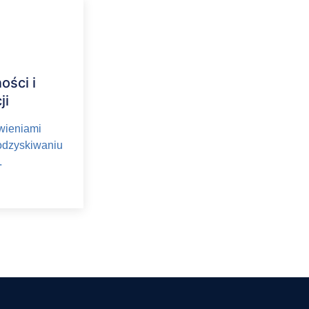
ości i
ji
wieniami
 odzyskiwaniu
.