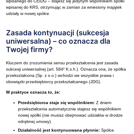
wpisanego do CEIDG – stajesz się jedynym wspólnikiem spółki
wpisanej do KRS, otrzymując w zamian za wniesiony majątek
udziały w nowej spółce.
Zasada kontynuacji (sukcesja
uniwersalna) – co oznacza dla
Twojej firmy?
Kluczem do zrozumienia sensu przekształcenia jest zasada
sukcesji uniwersalnej (art. 584² K.s.h.). Oznacza ona, że spółka
przekształcona (Sp. z o.o.) wchodzi we wszystkie prawa i
obowiązki przedsiębiorcy przekształcanego (JDG).
W praktyce oznacza to, że:
Przedsiębiorca staje się wspólnikiem:
Z dniem
przekształcenia automatycznie stajesz się wspólnikiem
nowej spółki (nie musisz obejmować udziałów w drodze
odrębnej umowy).
Działalność jest kontynuowana płynnie:
Spółce