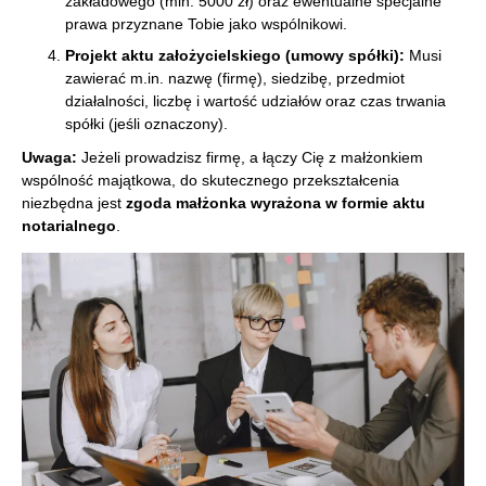
zakładowego (min. 5000 zł) oraz ewentualne specjalne
prawa przyznane Tobie jako wspólnikowi.
Projekt aktu założycielskiego (umowy spółki):
Musi
zawierać m.in. nazwę (firmę), siedzibę, przedmiot
działalności, liczbę i wartość udziałów oraz czas trwania
spółki (jeśli oznaczony).
Uwaga:
Jeżeli prowadzisz firmę, a łączy Cię z małżonkiem
wspólność majątkowa, do skutecznego przekształcenia
niezbędna jest
zgoda małżonka wyrażona w formie aktu
notarialnego
.