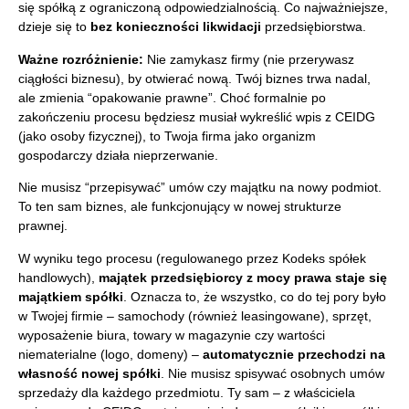
się spółką z ograniczoną odpowiedzialnością. Co najważniejsze,
dzieje się to
bez konieczności likwidacji
przedsiębiorstwa.
Ważne rozróżnienie:
Nie zamykasz firmy (nie przerywasz
ciągłości biznesu), by otwierać nową. Twój biznes trwa nadal,
ale zmienia “opakowanie prawne”. Choć formalnie po
zakończeniu procesu będziesz musiał wykreślić wpis z CEIDG
(jako osoby fizycznej), to Twoja firma jako organizm
gospodarczy działa nieprzerwanie.
Nie musisz “przepisywać” umów czy majątku na nowy podmiot.
To ten sam biznes, ale funkcjonujący w nowej strukturze
prawnej.
W wyniku tego procesu (regulowanego przez Kodeks spółek
handlowych),
majątek przedsiębiorcy z mocy prawa staje się
majątkiem spółki
. Oznacza to, że wszystko, co do tej pory było
w Twojej firmie – samochody (również leasingowane), sprzęt,
wyposażenie biura, towary w magazynie czy wartości
niematerialne (logo, domeny) –
automatycznie przechodzi na
własność nowej spółki
. Nie musisz spisywać osobnych umów
sprzedaży dla każdego przedmiotu. Ty sam – z właściciela