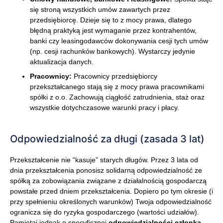
się stroną wszystkich umów zawartych przez
przedsiębiorcę. Dzieje się to z mocy prawa, dlatego
błędną praktyką jest wymaganie przez kontrahentów,
banki czy leasingodawców dokonywania cesji tych umów
(np. cesji rachunków bankowych). Wystarczy jedynie
aktualizacja danych.
Pracownicy:
Pracownicy przedsiębiorcy
przekształcanego stają się z mocy prawa pracownikami
spółki z o.o. Zachowują ciągłość zatrudnienia, staż oraz
wszystkie dotychczasowe warunki pracy i płacy.
Odpowiedzialność za długi (zasada 3 lat)
Przekształcenie nie “kasuje” starych długów. Przez 3 lata od
dnia przekształcenia ponosisz solidarną odpowiedzialność ze
spółką za zobowiązania związane z działalnością gospodarczą
powstałe przed dniem przekształcenia. Dopiero po tym okresie (i
przy spełnieniu określonych warunków) Twoja odpowiedzialność
ogranicza się do ryzyka gospodarczego (wartości udziałów).
Pamiętaj jednak o specyficznej
odpowiedzialności członka