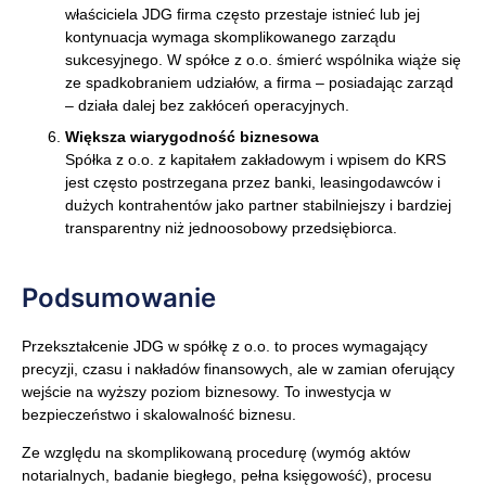
właściciela JDG firma często przestaje istnieć lub jej
kontynuacja wymaga skomplikowanego zarządu
sukcesyjnego. W spółce z o.o. śmierć wspólnika wiąże się
ze spadkobraniem udziałów, a firma – posiadając zarząd
– działa dalej bez zakłóceń operacyjnych.
Większa wiarygodność biznesowa
Spółka z o.o. z kapitałem zakładowym i wpisem do KRS
jest często postrzegana przez banki, leasingodawców i
dużych kontrahentów jako partner stabilniejszy i bardziej
transparentny niż jednoosobowy przedsiębiorca.
Podsumowanie
Przekształcenie JDG w spółkę z o.o. to proces wymagający
precyzji, czasu i nakładów finansowych, ale w zamian oferujący
wejście na wyższy poziom biznesowy. To inwestycja w
bezpieczeństwo i skalowalność biznesu.
Ze względu na skomplikowaną procedurę (wymóg aktów
notarialnych, badanie biegłego, pełna księgowość), procesu