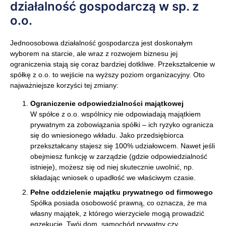
działalność gospodarczą w sp. z
o.o.
Jednoosobowa działalność gospodarcza jest doskonałym
wyborem na starcie, ale wraz z rozwojem biznesu jej
ograniczenia stają się coraz bardziej dotkliwe. Przekształcenie w
spółkę z o.o. to wejście na wyższy poziom organizacyjny. Oto
najważniejsze korzyści tej zmiany:
Ograniczenie odpowiedzialności majątkowej
W spółce z o.o. wspólnicy nie odpowiadają majątkiem
prywatnym za zobowiązania spółki – ich ryzyko ogranicza
się do wniesionego wkładu. Jako przedsiębiorca
przekształcany stajesz się 100% udziałowcem. Nawet jeśli
obejmiesz funkcję w zarządzie (gdzie odpowiedzialność
istnieje), możesz się od niej skutecznie uwolnić, np.
składając wniosek o upadłość we właściwym czasie.
Pełne oddzielenie majątku prywatnego od firmowego
Spółka posiada osobowość prawną, co oznacza, że ma
własny majątek, z którego wierzyciele mogą prowadzić
egzekucję. Twój dom, samochód prywatny czy