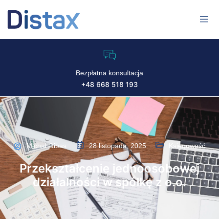
Bezpłatna konsultacja
+48 668 518 193
Michał Gibas
28 listopada, 2025
Księgowość
Przekształcenie jednoosobowej
działalności w spółkę z o.o.