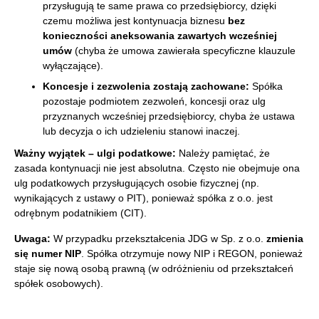
przysługują te same prawa co przedsiębiorcy, dzięki
czemu możliwa jest kontynuacja biznesu
bez
konieczności aneksowania zawartych wcześniej
umów
(chyba że umowa zawierała specyficzne klauzule
wyłączające).
Koncesje i zezwolenia zostają zachowane:
Spółka
pozostaje podmiotem zezwoleń, koncesji oraz ulg
przyznanych wcześniej przedsiębiorcy, chyba że ustawa
lub decyzja o ich udzieleniu stanowi inaczej.
Ważny wyjątek – ulgi podatkowe:
Należy pamiętać, że
zasada kontynuacji nie jest absolutna. Często nie obejmuje ona
ulg podatkowych przysługujących osobie fizycznej (np.
wynikających z ustawy o PIT), ponieważ spółka z o.o. jest
odrębnym podatnikiem (CIT).
Uwaga:
W przypadku przekształcenia JDG w Sp. z o.o.
zmienia
się numer NIP
. Spółka otrzymuje nowy NIP i REGON, ponieważ
staje się nową osobą prawną (w odróżnieniu od przekształceń
spółek osobowych).